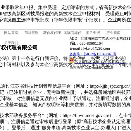
企业采取常年申报、集中受理、定期评审的方式，省高新技术企
和省级高新区科技局报送的高新技术企业申报材料，受理截止时
际情况自主选择申报批次（每年仅限申报
1
个批次）。企业向所在
网站首页
商标代理
著作权代理
国际商标代
项目申报
行业新闻
ADD：江苏省南京市玄武区中山东路31
关于我们
理
TEL：025-83601164
产权代理有限公司
E-mail：lvkeip@126.com
备案号：苏ICP备19043841号
办法》第十一条进行自我评价。符合条件的，按照《认定办法》
苏公网安备 32010202010643号
定申请材料以及参与本企业高新技术企业认定审计或鉴证工作的
版权所有 Copyright(C)2019
先通过江苏省科技计划管理信息平台（网址：
http://kjjh.jspc.org.cn/
登记（已注册过的企业，无需重新注册），并选择所属地区科技
行审核，对注册信息无误的企业网上予以通过。注册通过后，企
写企业基本信息、知识产权明细等相关数据，并对所填写数据的
术部政务服务平台”（网址：https://fuwu.most.gov.cn/
注册”，注册信息通过审核后进行登录（原“高新技术企业认定管理
录）。登录后，通过“服务事项
-
高新技术企业认定
-
办理入口”进