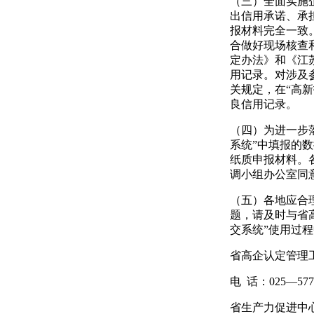
（三）全面实施
出信用承诺、承
报材料完全一致
合做好现场核查
定办法》和《江苏
用记录。对涉及
关规定，在“高
良信用记录。
（四）为进一步
系统”中填报的
纸质申报材料。
调小组办公室同
（五）各地应合
题，请及时与省
交系统”使用过
省高企认定管理
电
话：
025—577
省生产力促进中