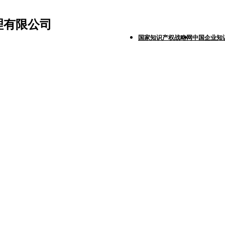
理有限公司
国家知识产权战略网
中国企业知
商标代理
著作权代理
国际商标代理
项目申报
行