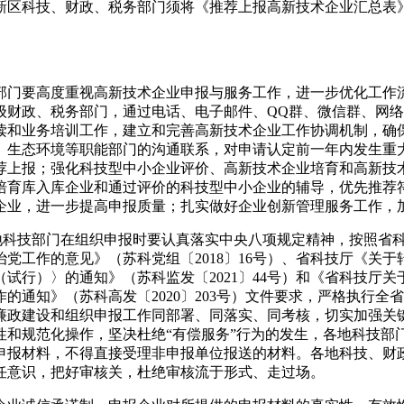
新区科技、财政、税务部门须将《推荐上报高新技术企业汇总表
部门要高度重视高新技术企业申报与服务工作，进一步优化工作
级财政、税务部门，通过电话、电子邮件、QQ群、微信群、网
读和业务培训工作，建立和完善高新技术企业工作协调机制，确
、生态环境等职能部门的沟通联系，对申请认定前一年内发生重
荐上报；强化科技型中小企业评价、高新技术企业培育和高新技
培育库入库企业和通过评价的科技型中小企业的辅导，优先推荐
企业，进一步提高申报质量；扎实做好企业创新管理服务工作，
地科技部门在组织申报时要认真落实中央八项规定精神，按照省
治党工作的意见》（苏科党组〔
2018
〕
16
号）、省科技厅《关于
（试行）〉的通知》（苏科监发〔
2021
〕
44
号）和《省科技厅关
的通知》（苏科高发〔2020〕203号）文件要求，严格执行全省
廉政建设和组织申报工作同部署、同落实、同考核，切实加强关
性和规范化操作，坚决杜绝“有偿服务”行为的发生，各地科技部
申报材料，不得直接受理非申报单位报送的材料。各地科技、财
任意识，把好审核关，杜绝审核流于形式、走过场。