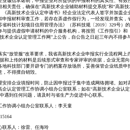
企业诚信承诺制，申报企业对所提供的申报材料的真实性、有效
担相关责任，确保在“高新技术企业辅助材料提交系统”和“高新技
。《高新技术企业认定申请书》经企业法定代表人签字并加盖企
和申报材料审查工作，若存在弄虚作假行为，一经发现并查实，
省科技计划项目信用管理办法》（苏科技规〔2019〕329号
参与提供虚假申请材料的中介服务机构，将按照《工作指引》和
新技术企业认定管理工作网”上公告，自公告之日起三年内不得参
落实“放管服”改革要求，我省高新技术企业申报实行全流程网上
数据和上传的材料是后续形式审查和专家评审的依据，企业无需
各地科技部门要开辟专门的档案存放场所，妥善保管企业纸质申
意，不得擅自销毁。
理安排企业填报时间，防止因申报过于集中造成网络拥堵。如对
高企认定管理工作协调小组办公室联系；如在“高新技术企业认定
程中遇到任何问题，请及时与省生产力促进中心联系。
工作协调小组办公室联系人：李天童
15164
心联系人：徐雷、任海玲