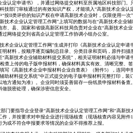
企业认定申请书》，并通过网络提交材料至所属地区科技部门。
方科技部门审核通过的有效知识产权，才能填入“高新技术企业认
中“按
II
类评价的知识产权在申请高新技术企业时，仅限使用一次
高新技术企业认定管理工作网”上填写的数据与在“高新技术企业辅
地市、县、国家和省级高新区科技局负责对企业在“高新技术企业
通过网络提交到省高企认定管理工作协调小组办公室。
新技术企业认定管理工作网”生成并打印《高新技术企业认定申请
证明材料，按顺序逐页编制总目录、分类目录和页码，原件扫描
至“高新技术企业辅助材料提交系统”，相关证明材料必须与申请
检查上传的电子版申报材料，确保材料真实有效、清晰完整、签
中填写《高新技术企业申报材料企业自查表》（附件5），连同申
业辅助材料提交系统”中正式提交的电子版申报材料完整打印，装
以地方通知为准）。企业同时须妥善留存一份纸质申报材料备查
料做脱密处理，确保涉密信息安全。
部门要指导企业登录“高新技术企业认定管理工作网”和“高新技
工作，并按要求对申报企业进行现场核查（现场核查内容见附件
1
行为或不符合申报要求等情况的企业不得推荐上报。