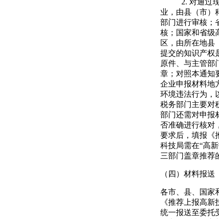
2.
对通过
业，由县（市）
部门进行审核；
核；国家和省级
区，由所在地县
提交的知识产权
原件、与主管部
章；对照本通知
企业申报材料地
环境违法行为，
税务部门主要对
部门还需对申报
否准确进行核对
要求后，填报《
科技局需在“高
三部门盖章推荐
（四）材料报送
各市、县、国家
《推荐上报高新
统一报送至委托