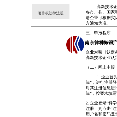
高新技术
各市、县、国家
著作权法律法规
请企业可根据实
方通知为准。
三、申报程序
南京律科知识
（一）自我评价
企业对照《认定
高新技术企业认
（二）网上申报
1.
企业首
统”，进行注册
对其注册信息进
统”，按要求填
2.
企业登录“科学技
注册，则点击“
用户名和密码登