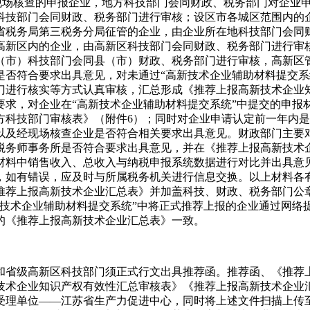
现场核查的申报企业，地方科技部门会同财政、税务部门对企业
科技部门会同财政、税务部门进行审核；设区市各城区范围内的
省税务局第三税务分局征管的企业，由企业所在地科技部门会同
高新区内的企业，由高新区科技部门会同财政、税务部门进行审
（市）科技部门会同县（市）财政、税务部门进行审核，高新区
是否符合要求出具意见，对未通过“高新技术企业辅助材料提交系
门进行核实等方式认真审核，汇总形成《推荐上报高新技术企业
要求，对企业在“高新技术企业辅助材料提交系统”中提交的申报
方科技部门审核表》（附件6）；同时对企业申请认定前一年内
以及经现场核查企业是否符合相关要求出具意见。财政部门主要
税务师事务所是否符合要求出具意见，并在《推荐上报高新技术
材料中销售收入、总收入与纳税申报系统数据进行对比并出具意
，如有错误，应及时与所属税务机关进行信息交换。
以上材料各
推荐上报高新技术企业汇总表》并加盖科技、财政、税务部门公
新技术企业辅助材料提交系统”中将正式推荐上报的企业通过网络
的《推荐上报高新技术企业汇总表》一致。
和省级高新区科技部门须正式行文出具推荐函。推荐函、《推荐
技术企业知识产权有效性汇总审核表》《推荐上报高新技术企业
受理单位
——
江苏省生产力促进中心，同时将上述文件扫描上传至