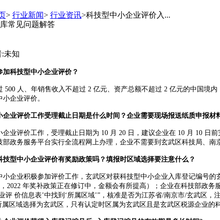
页
>
行业新闻
>
行业资讯
>科技型中小企业评价入...
库常见问题解答
者:未知
参加科技型中小企业评价？
过
500
人、年销售收入不超过
2
亿元、资产总额不超过
2
亿元的中国境内
中小企业评价。
小企业评价工作受理截止日期是什么时间？企业需要现场报送纸质申报材
小企业评价工作，受理截止日期为
10
月
20
日，建议企业在
10
月
10
日前
技部政务服务平台实行全流程网上办理，企业不需要到玄武区科技局、南
科技型中小企业评价有奖励政策吗？填报时区域选择要注意什么？
中小企业积极参加评价工作，玄武区对获科技型中小企业入库登记编号的
，
2022
年奖补政策正在修订中，金额会有所提高）；企业在科技部政务
业评 价信息表
’
中找到
‘
所属区域
’”
，核准是否为江苏省
/
南京市
/
玄武区，
所属区域选择为玄武区，只有认定时区属为玄武区且是玄武区税源企业的