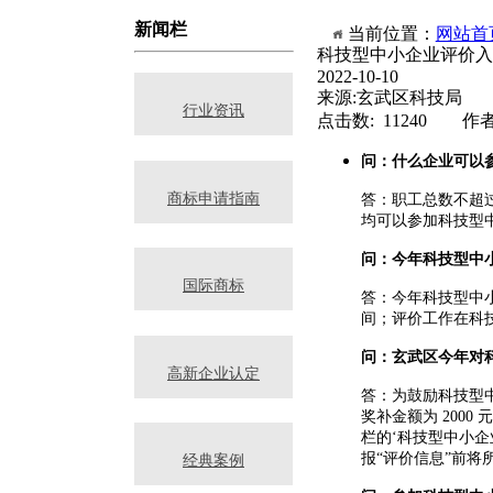
新闻栏
当前位置：
网站首
科技型中小企业评价入
2022-10-10
来源:玄武区科技局
行业资讯
点击数: 11240 作
问：什么企业可以
商标申请指南
答：职工总数不超
均可以参加科技型
问：今年科技型中
国际商标
答：今年科技型中
间；评价工作在科
问：玄武区今年对
高新企业认定
答：为鼓励科技型
奖补金额为
2000
元
栏的
‘
科技型中小企
报
“
评价信息
”
前将
经典案例