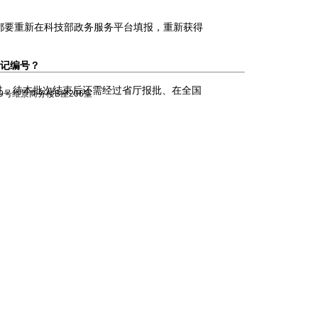
都要重新在科技部政务服务平台填报，重新获得
记编号？
过，待本批次结束后还需经过省厅报批、在全国
9号维景商务楼B座206室