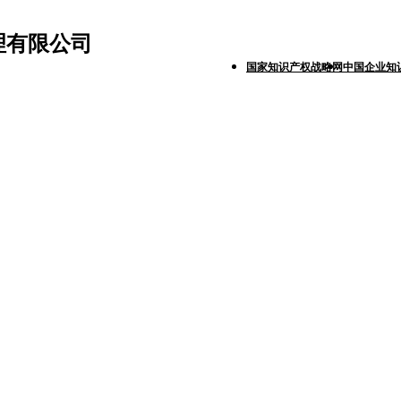
理有限公司
国家知识产权战略网
中国企业知
商标代理
著作权代理
国际商标代理
项目申报
行