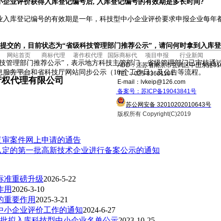
小企业评价获得入库登记编号后
,
入库登记编号的有效期是多长时间
?
业入库登记编号的有效期是一年，科技型中小企业评价要求申报企业每年
。
提交的，目前状态为
“
省级科技管理部门推荐公示
”
，请问何时拿到入库登
网站首页
商标代理
著作权代理
国际商标代
项目申报
行业新闻
技管理部门推荐公示
”
，表示地方科技主管部门、省级管理部门已审核通
ADD：江苏省南京市玄武区中山东路31
息服务平台和省科技厅网站同步公示（
10
个工作日）及公告等流程。
关于我们
理
TEL：025-83601164
产权代理有限公司
E-mail：lvkeip@126.com
备案号：苏ICP备19043841号
苏公网安备 32010202010643号
版权所有 Copyright(C)2019
复审案件网上申请的通告
2年认定的第一批高新技术企业进行备案公示的通知
标准重磅升级
2026-5-22
作用
2026-3-10
的重要作用
2025-3-21
型中小企业评价工作的通知
2024-6-27
第8批拟入库科技型中小企业名单公示
2023-10-25